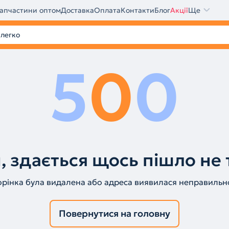
апчастини оптом
Доставка
Оплата
Контакти
Блог
Акції
Ще
5
0
0
, здається щось пішло не 
орінка була видалена або адреса виявилася неправильн
Повернутися на головну