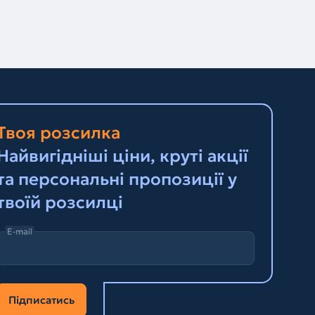
Твоя розсилка
Найвигідніші ціни, круті акції
та персональні пропозиції у
твоїй розсилці
E-mail
Підписатись