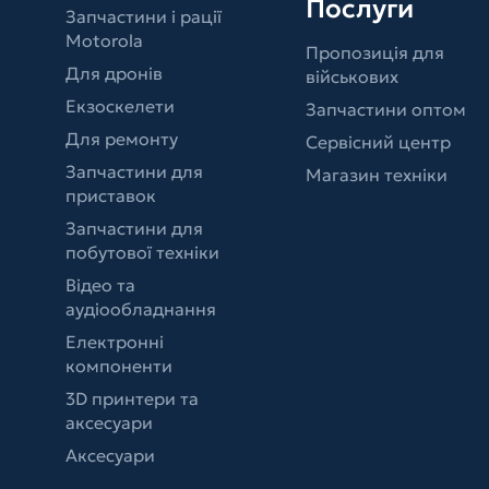
Послуги
Запчастини і рації
Motorola
Пропозиція для
Для дронів
військових
Екзоскелети
Запчастини оптом
Для ремонту
Сервісний центр
Запчастини для
Магазин техніки
приставок
Запчастини для
побутової техніки
Відео та
аудіообладнання
Електронні
компоненти
3D принтери та
аксесуари
Аксесуари