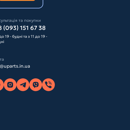
ультація та покупки
 (093) 151 67 38
до 19 - будні та з 11 до 19 -
дні
та
o@uparts.in.ua