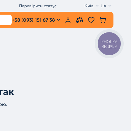
Перевірити статус
Київ
UA
+38 (093) 151 67 38
КНОПКА
ЗВ'ЯЗКУ
так
ою.