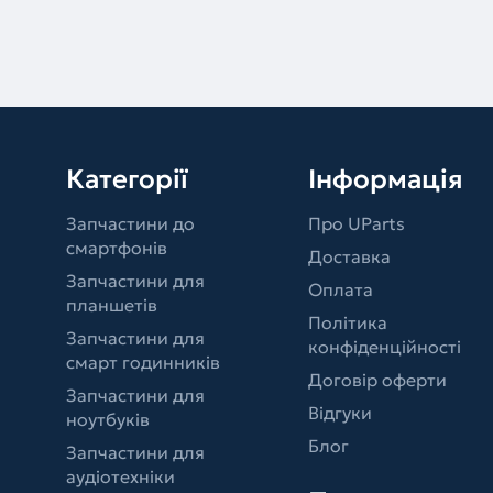
Категорії
Інформація
Запчастини до
Про UParts
смартфонів
Доставка
Запчастини для
Оплата
планшетів
Політика
Запчастини для
конфіденційності
смарт годинників
Договір оферти
Запчастини для
Відгуки
ноутбуків
Блог
Запчастини для
аудіотехніки