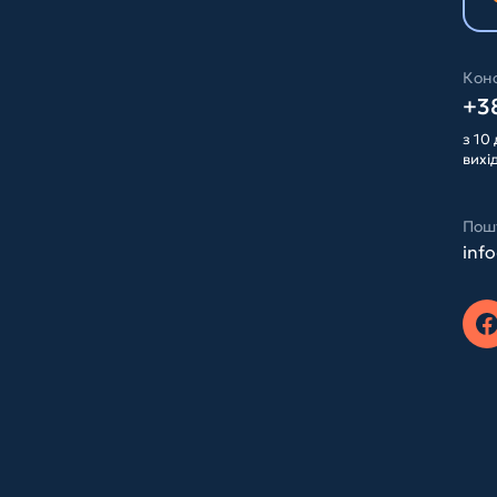
Конс
+38
з 10 
вихі
Пош
inf