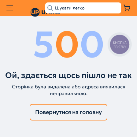
5
0
0
КНОПКА
ЗВ'ЯЗКУ
Ой, здається щось пішло не так
Сторінка була видалена або адреса виявилася
неправильною.
Повернутися на головну