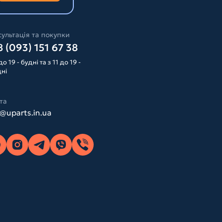
ультація та покупки
 (093) 151 67 38
до 19 - будні та з 11 до 19 -
дні
та
o@uparts.in.ua