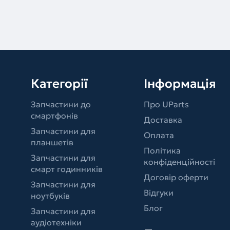
Категорії
Інформація
Запчастини до
Про UParts
смартфонів
Доставка
Запчастини для
Оплата
планшетів
Політика
Запчастини для
конфіденційності
смарт годинників
Договір оферти
Запчастини для
Відгуки
ноутбуків
Блог
Запчастини для
аудіотехніки