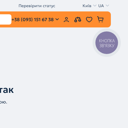
Перевірити статус
Київ
UA
+38 (093) 151 67 38
КНОПКА
ЗВ'ЯЗКУ
так
ою.