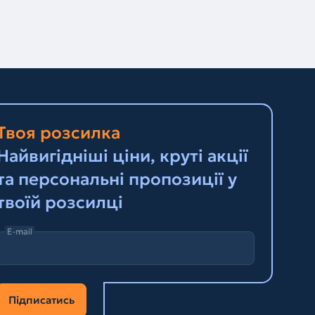
Твоя розсилка
Найвигідніші ціни, круті акції
та персональні пропозиції у
твоїй розсилці
E-mail
Підписатись