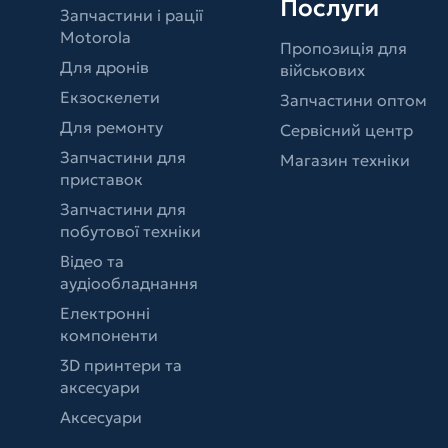
Послуги
Запчастини і рації
Motorola
Пропозиція для
Для дронів
військових
Екзоскелети
Запчастини оптом
Для ремонту
Сервісний центр
Запчастини для
Магазин техніки
приставок
Запчастини для
побутової техніки
Відео та
аудіообладнання
Електронні
компоненти
3D принтери та
аксесуари
Аксесуари