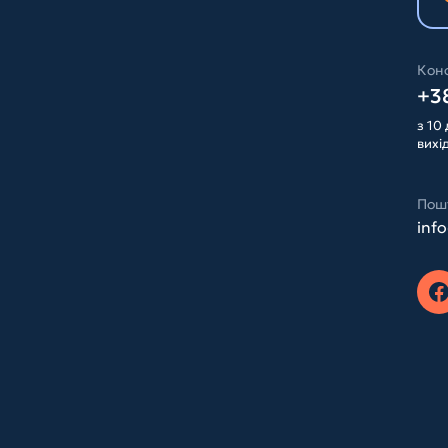
Конс
+38
з 10 
вихі
Пош
inf