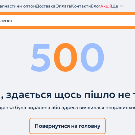
апчастини оптом
Доставка
Оплата
Контакти
Блог
Акції
Ще
5
0
0
, здається щось пішло не 
орінка була видалена або адреса виявилася неправильн
Повернутися на головну