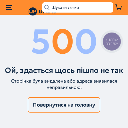
5
0
0
КНОПКА
ЗВ'ЯЗКУ
Ой, здається щось пішло не так
Сторінка була видалена або адреса виявилася
неправильною.
Повернутися на головну