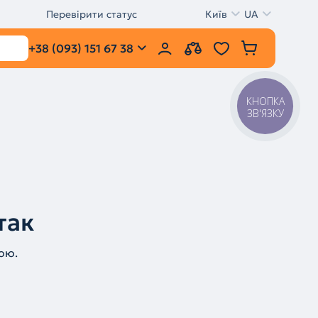
Перевірити статус
Київ
UA
+38 (093) 151 67 38
КНОПКА
ЗВ'ЯЗКУ
так
ою.