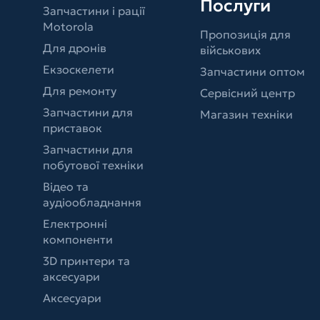
Послуги
Запчастини і рації
Motorola
Пропозиція для
Для дронів
військових
Екзоскелети
Запчастини оптом
Для ремонту
Сервісний центр
Запчастини для
Магазин техніки
приставок
Запчастини для
побутової техніки
Відео та
аудіообладнання
Електронні
компоненти
3D принтери та
аксесуари
Аксесуари