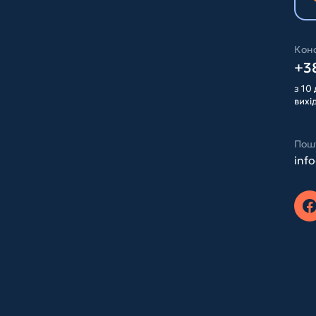
Конс
+38
з 10 
вихі
Пош
inf