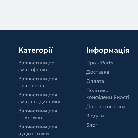
Категорії
Інформація
Запчастини до
Про UParts
смартфонів
Доставка
Запчастини для
Оплата
планшетів
Політика
Запчастини для
конфіденційності
смарт годинників
Договір оферти
Запчастини для
Відгуки
ноутбуків
Блог
Запчастини для
аудіотехніки