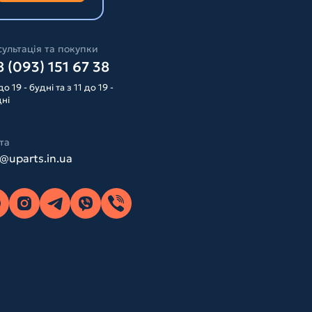
ультація та покупки
 (093) 151 67 38
до 19 - будні та з 11 до 19 -
дні
та
o@uparts.in.ua