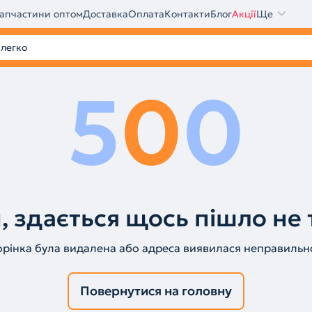
апчастини оптом
Доставка
Оплата
Контакти
Блог
Акції
Ще
5
0
0
, здається щось пішло не 
орінка була видалена або адреса виявилася неправильн
Повернутися на головну