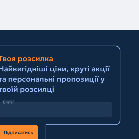
Твоя розсилка
Найвигідніші ціни, круті акції
та персональні пропозиції у
твоїй розсилці
E-mail
Підписатись