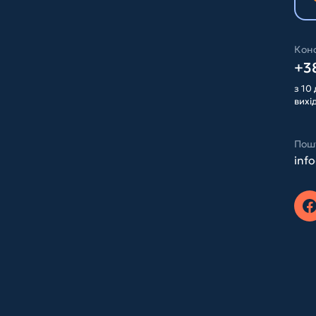
Конс
+38
з 10 
вихі
Пош
inf