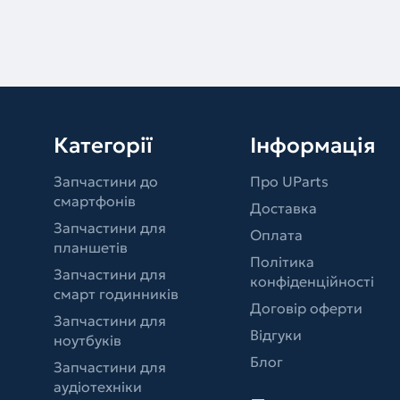
Категорії
Інформація
Запчастини до
Про UParts
смартфонів
Доставка
Запчастини для
Оплата
планшетів
Політика
Запчастини для
конфіденційності
смарт годинників
Договір оферти
Запчастини для
Відгуки
ноутбуків
Блог
Запчастини для
аудіотехніки