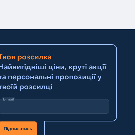
Твоя розсилка
Найвигідніші ціни, круті акції
та персональні пропозиції у
твоїй розсилці
E-mail
Підписатись