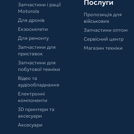
Послуги
Запчастини і рації
Motorola
Пропозиція для
Для дронів
військових
Екзоскелети
Запчастини оптом
Для ремонту
Сервісний центр
Запчастини для
Магазин техніки
приставок
Запчастини для
побутової техніки
Відео та
аудіообладнання
Електронні
компоненти
3D принтери та
аксесуари
Аксесуари