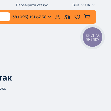
Перевірити статус
Київ
UA
+38 (093) 151 67 38
КНОПКА
ЗВ'ЯЗКУ
так
ою.