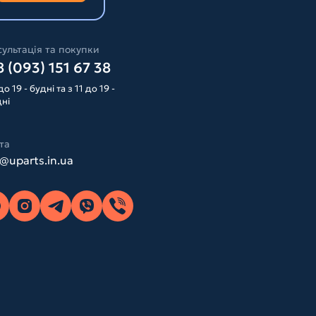
ультація та покупки
 (093) 151 67 38
до 19 - будні та з 11 до 19 -
дні
та
o@uparts.in.ua