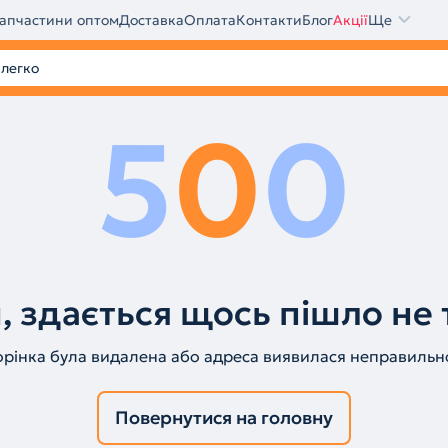
апчастини оптом
Доставка
Оплата
Контакти
Блог
Акції
Ще
5
0
0
, здається щось пішло не 
орінка була видалена або адреса виявилася неправильн
Повернутися на головну