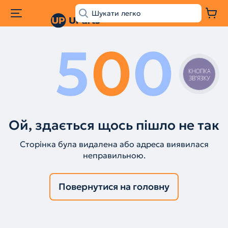
5
0
0
КНОПКА
ЗВ'ЯЗКУ
Ой, здається щось пішло не так
Сторінка була видалена або адреса виявилася
неправильною.
Повернутися на головну