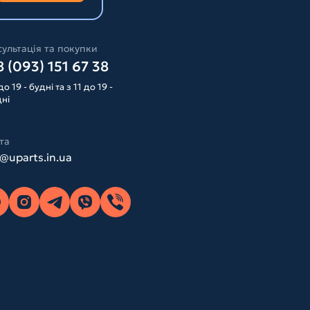
ультація та покупки
 (093) 151 67 38
до 19 - будні та з 11 до 19 -
дні
та
o@uparts.in.ua