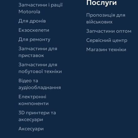
Послуги
Запчастини і рації
Motorola
Пропозиція для
Для дронів
військових
Екзоскелети
Запчастини оптом
Для ремонту
Сервісний центр
Запчастини для
Магазин техніки
приставок
Запчастини для
побутової техніки
Відео та
аудіообладнання
Електронні
компоненти
3D принтери та
аксесуари
Аксесуари