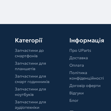
Категорії
Інформація
Запчастини до
Про UParts
смартфонів
Доставка
Запчастини для
Оплата
планшетів
Політика
Запчастини для
конфіденційності
смарт годинників
Договір оферти
Запчастини для
Відгуки
ноутбуків
Блог
Запчастини для
аудіотехніки