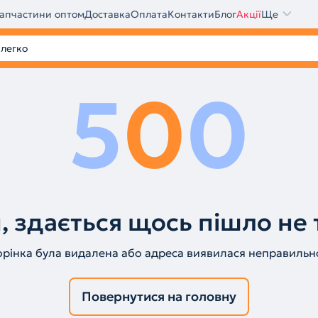
апчастини оптом
Доставка
Оплата
Контакти
Блог
Акції
Ще
5
0
0
, здається щось пішло не 
орінка була видалена або адреса виявилася неправильн
Повернутися на головну