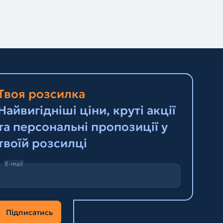
Твоя розсилка
Найвигідніші ціни, круті акції
та персональні пропозиції у
твоїй розсилці
E-mail
Підписатись