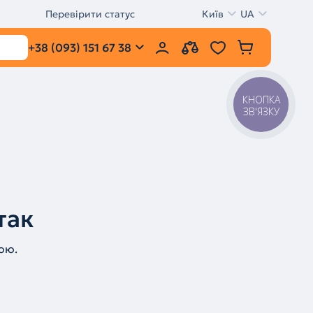
Перевірити статус
Київ
UA
+38 (093) 151 67 38
КНОПКА
ЗВ'ЯЗКУ
так
ою.