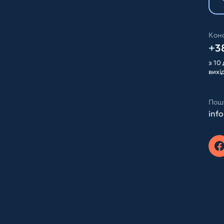
Конс
+38
з 10 
вихі
Пош
inf