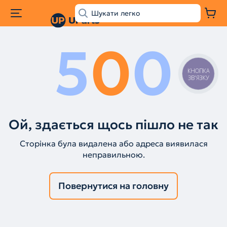
5
0
0
КНОПКА
ЗВ'ЯЗКУ
Ой, здається щось пішло не так
Сторінка була видалена або адреса виявилася
неправильною.
Повернутися на головну