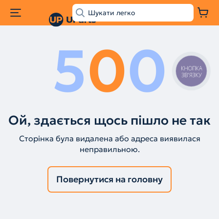
5
0
0
КНОПКА
ЗВ'ЯЗКУ
Ой, здається щось пішло не так
Сторінка була видалена або адреса виявилася
неправильною.
Повернутися на головну