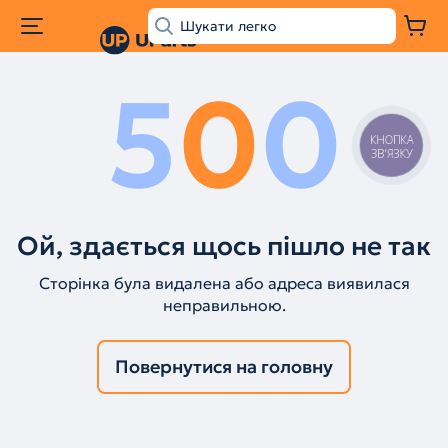
5
0
0
КНОПКА
ЗВ'ЯЗКУ
Ой, здається щось пішло не так
Сторінка була видалена або адреса виявилася
неправильною.
Повернутися на головну