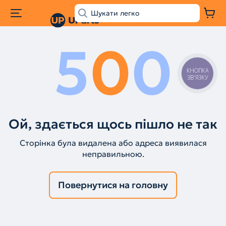
5
0
0
КНОПКА
ЗВ'ЯЗКУ
Ой, здається щось пішло не так
Сторінка була видалена або адреса виявилася
неправильною.
Повернутися на головну