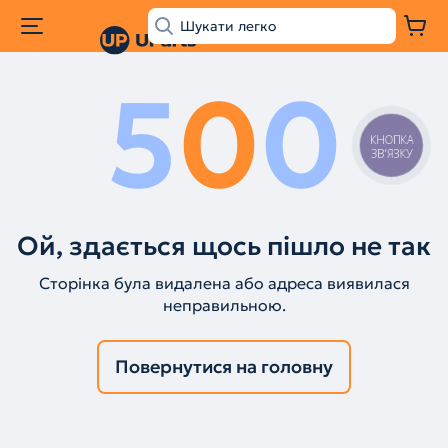
5
0
0
КНОПКА
ЗВ'ЯЗКУ
Ой, здається щось пішло не так
Сторінка була видалена або адреса виявилася
неправильною.
Повернутися на головну