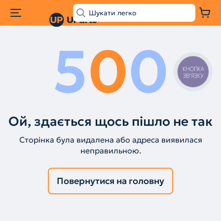
5
0
0
КНОПКА
ЗВ'ЯЗКУ
Ой, здається щось пішло не так
Сторінка була видалена або адреса виявилася
неправильною.
Повернутися на головну