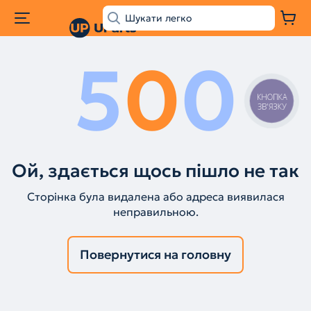
5
0
0
КНОПКА
ЗВ'ЯЗКУ
Ой, здається щось пішло не так
Сторінка була видалена або адреса виявилася
неправильною.
Повернутися на головну