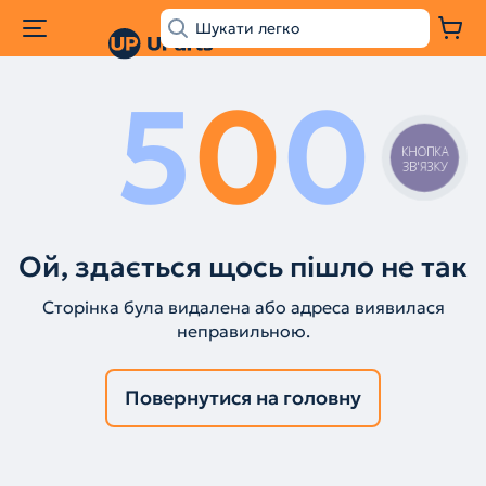
5
0
0
КНОПКА
ЗВ'ЯЗКУ
Ой, здається щось пішло не так
Сторінка була видалена або адреса виявилася
неправильною.
Повернутися на головну