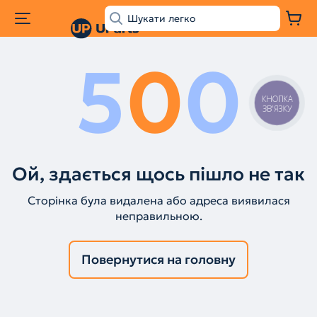
5
0
0
КНОПКА
ЗВ'ЯЗКУ
Ой, здається щось пішло не так
Сторінка була видалена або адреса виявилася
неправильною.
Повернутися на головну