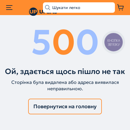
5
0
0
КНОПКА
ЗВ'ЯЗКУ
Ой, здається щось пішло не так
Сторінка була видалена або адреса виявилася
неправильною.
Повернутися на головну