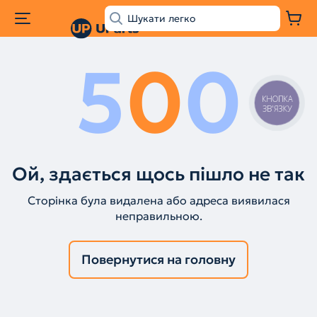
5
0
0
КНОПКА
ЗВ'ЯЗКУ
Ой, здається щось пішло не так
Сторінка була видалена або адреса виявилася
неправильною.
Повернутися на головну