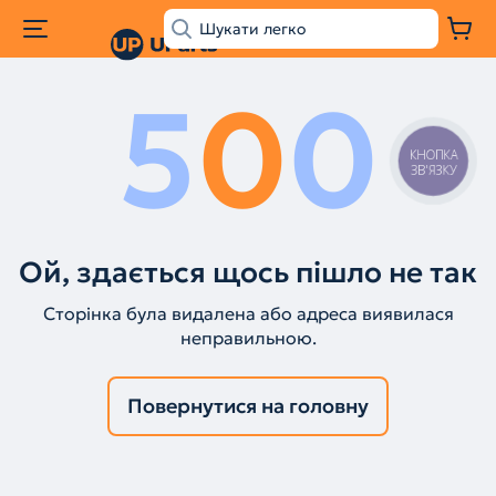
5
0
0
КНОПКА
ЗВ'ЯЗКУ
Ой, здається щось пішло не так
Сторінка була видалена або адреса виявилася
неправильною.
Повернутися на головну