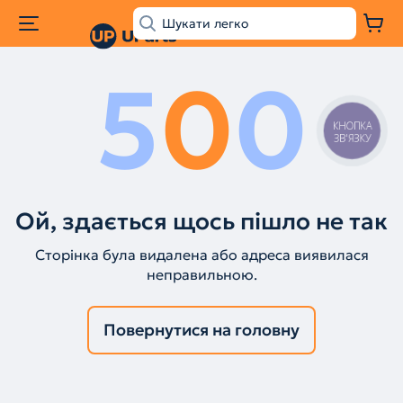
5
0
0
КНОПКА
ЗВ'ЯЗКУ
Ой, здається щось пішло не так
Сторінка була видалена або адреса виявилася
неправильною.
Повернутися на головну