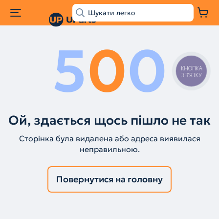
5
0
0
КНОПКА
ЗВ'ЯЗКУ
Ой, здається щось пішло не так
Сторінка була видалена або адреса виявилася
неправильною.
Повернутися на головну