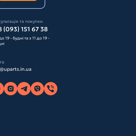
ультація та покупки
 (093) 151 67 38
до 19 - будні та з 11 до 19 -
дні
та
o@uparts.in.ua