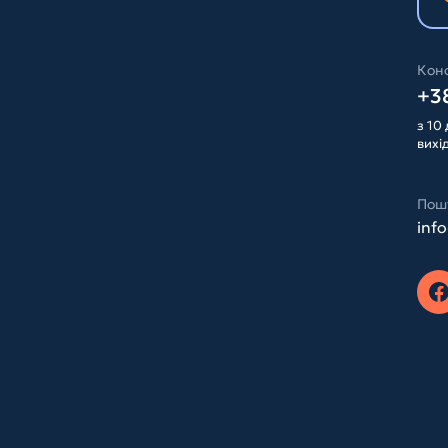
Конс
+38
з 10 
вихі
Пош
inf