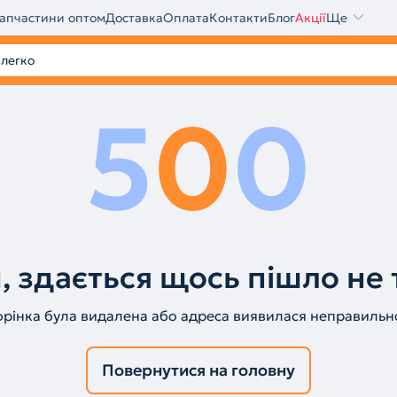
апчастини оптом
Доставка
Оплата
Контакти
Блог
Акції
Ще
5
0
0
, здається щось пішло не 
орінка була видалена або адреса виявилася неправильн
Повернутися на головну