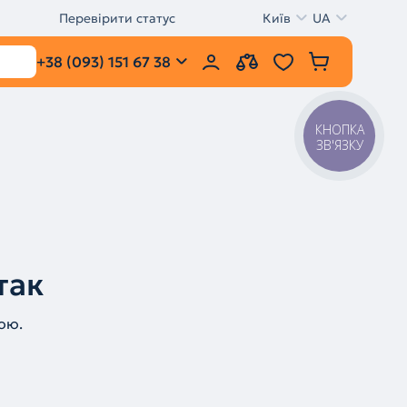
Перевірити статус
Київ
UA
+38 (093) 151 67 38
КНОПКА
ЗВ'ЯЗКУ
так
ою.