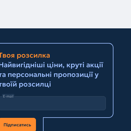
Твоя розсилка
Найвигідніші ціни, круті акції
та персональні пропозиції у
твоїй розсилці
E-mail
Підписатись