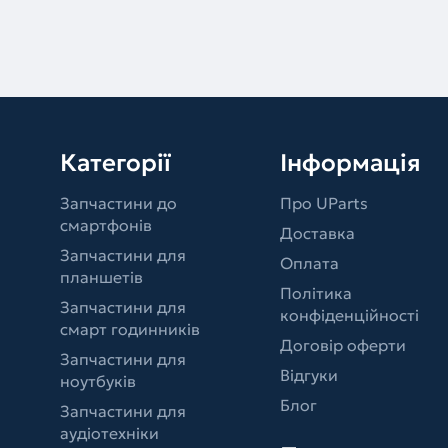
Категорії
Інформація
Запчастини до
Про UParts
смартфонів
Доставка
Запчастини для
Оплата
планшетів
Політика
Запчастини для
конфіденційності
смарт годинників
Договір оферти
Запчастини для
Відгуки
ноутбуків
Блог
Запчастини для
аудіотехніки