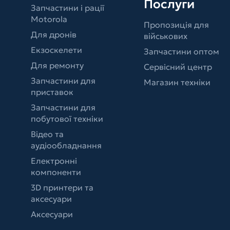
Послуги
Запчастини і рації
Motorola
Пропозиція для
Для дронів
військових
Екзоскелети
Запчастини оптом
Для ремонту
Сервісний центр
Запчастини для
Магазин техніки
приставок
Запчастини для
побутової техніки
Відео та
аудіообладнання
Електронні
компоненти
3D принтери та
аксесуари
Аксесуари