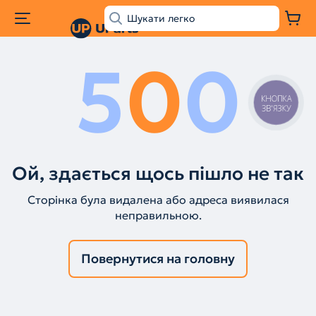
5
0
0
КНОПКА
ЗВ'ЯЗКУ
Ой, здається щось пішло не так
Сторінка була видалена або адреса виявилася
неправильною.
Повернутися на головну