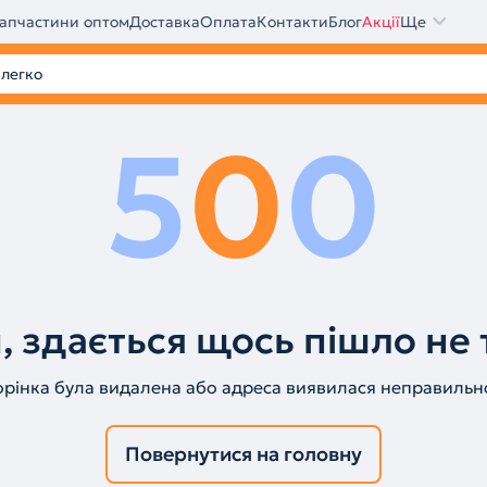
апчастини оптом
Доставка
Оплата
Контакти
Блог
Акції
Ще
5
0
0
, здається щось пішло не 
орінка була видалена або адреса виявилася неправильн
Повернутися на головну