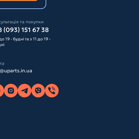
ультація та покупки
 (093) 151 67 38
до 19 - будні та з 11 до 19 -
дні
та
o@uparts.in.ua