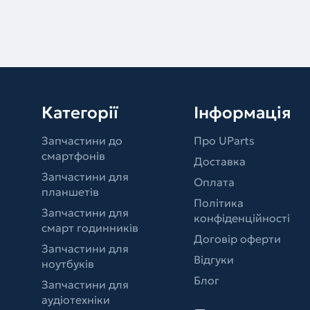
Категорії
Інформація
Запчастини до
Про UParts
смартфонів
Доставка
Запчастини для
Оплата
планшетів
Політика
Запчастини для
конфіденційності
смарт годинників
Договір оферти
Запчастини для
Відгуки
ноутбуків
Блог
Запчастини для
аудіотехніки