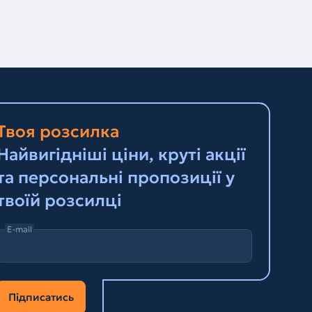
Твоя розсилка
Найвигідніші ціни, круті акції
та персональні пропозиції у
твоїй розсилці
E-mail
Підписатись