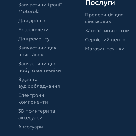
Послуги
Запчастини і рації
Motorola
Пропозиція для
Для дронів
військових
Екзоскелети
Запчастини оптом
Для ремонту
Сервісний центр
Запчастини для
Магазин техніки
приставок
Запчастини для
побутової техніки
Відео та
аудіообладнання
Електронні
компоненти
3D принтери та
аксесуари
Аксесуари