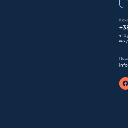
Конс
+38
з 10 
вихі
Пош
inf