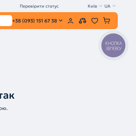
Перевірити статус
Київ
UA
+38 (093) 151 67 38
КНОПКА
ЗВ'ЯЗКУ
так
ою.