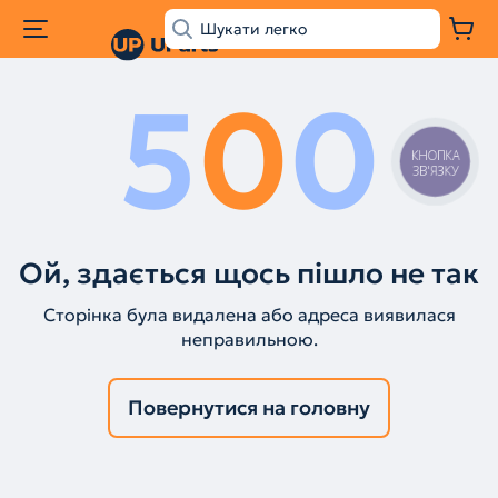
5
0
0
КНОПКА
ЗВ'ЯЗКУ
Ой, здається щось пішло не так
Сторінка була видалена або адреса виявилася
неправильною.
Повернутися на головну