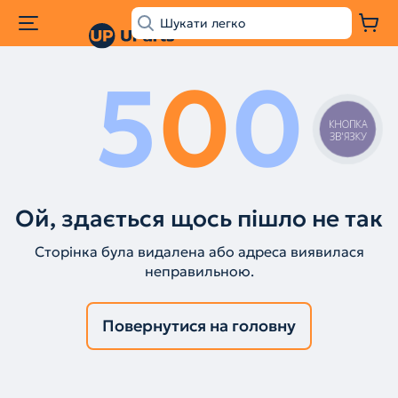
5
0
0
КНОПКА
ЗВ'ЯЗКУ
Ой, здається щось пішло не так
Сторінка була видалена або адреса виявилася
неправильною.
Повернутися на головну