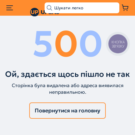
5
0
0
КНОПКА
ЗВ'ЯЗКУ
Ой, здається щось пішло не так
Сторінка була видалена або адреса виявилася
неправильною.
Повернутися на головну