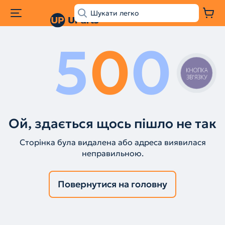
5
0
0
КНОПКА
ЗВ'ЯЗКУ
Ой, здається щось пішло не так
Сторінка була видалена або адреса виявилася
неправильною.
Повернутися на головну