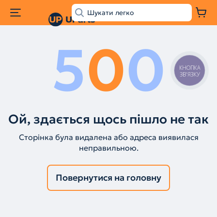
5
0
0
КНОПКА
ЗВ'ЯЗКУ
Ой, здається щось пішло не так
Сторінка була видалена або адреса виявилася
неправильною.
Повернутися на головну