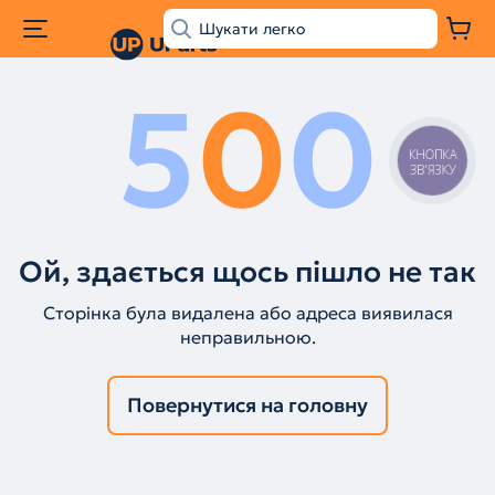
5
0
0
КНОПКА
ЗВ'ЯЗКУ
Ой, здається щось пішло не так
Сторінка була видалена або адреса виявилася
неправильною.
Повернутися на головну