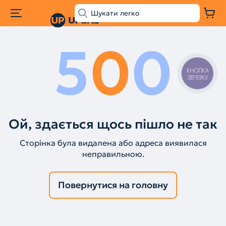
5
0
0
КНОПКА
ЗВ'ЯЗКУ
Ой, здається щось пішло не так
Сторінка була видалена або адреса виявилася
неправильною.
Повернутися на головну