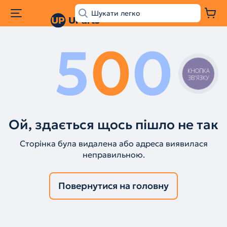
5
0
0
КНОПКА
ЗВ'ЯЗКУ
Ой, здається щось пішло не так
Сторінка була видалена або адреса виявилася
неправильною.
Повернутися на головну