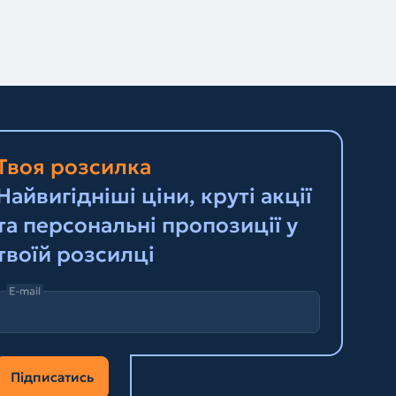
Твоя розсилка
Найвигідніші ціни, круті акції
та персональні пропозиції у
твоїй розсилці
E-mail
Підписатись