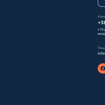
Конс
+38
з 10 
вихі
Пош
inf