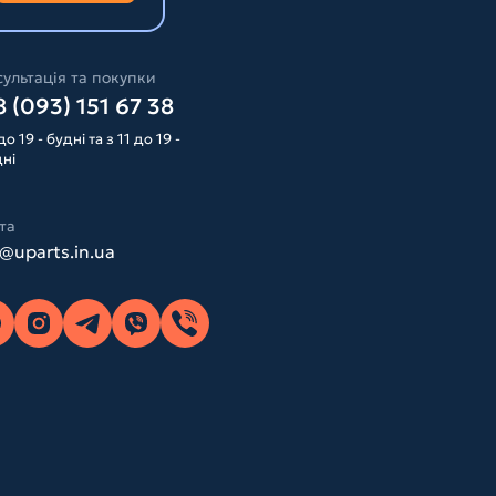
ультація та покупки
 (093) 151 67 38
до 19 - будні та з 11 до 19 -
дні
та
o@uparts.in.ua