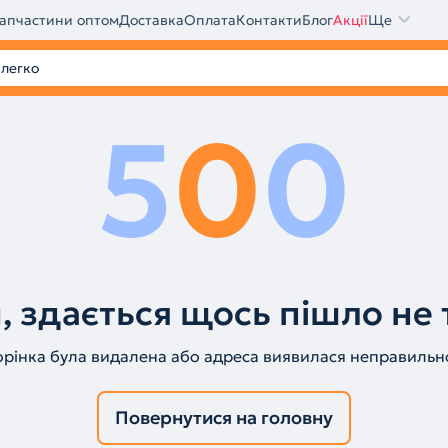
апчастини оптом
Доставка
Оплата
Контакти
Блог
Акції
Ще
5
0
0
, здається щось пішло не 
орінка була видалена або адреса виявилася неправильн
Повернутися на головну