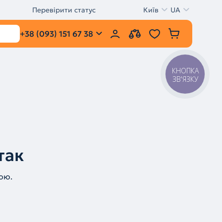
Перевірити статус
Київ
UA
+38 (093) 151 67 38
КНОПКА
ЗВ'ЯЗКУ
так
ою.