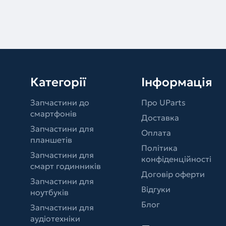
Категорії
Інформація
Запчастини до
Про UParts
смартфонів
Доставка
Запчастини для
Оплата
планшетів
Політика
Запчастини для
конфіденційності
смарт годинників
Договір оферти
Запчастини для
Відгуки
ноутбуків
Блог
Запчастини для
аудіотехніки