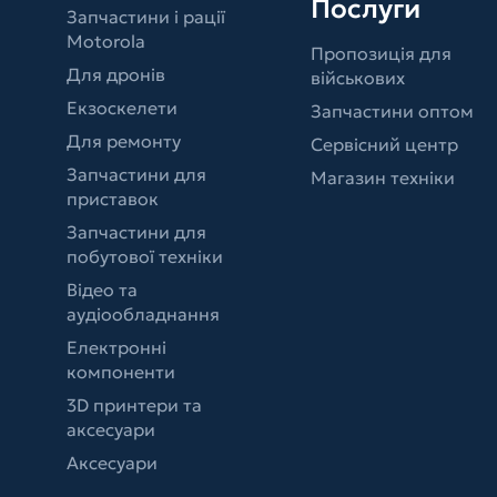
Послуги
Запчастини і рації
Motorola
Пропозиція для
Для дронів
військових
Екзоскелети
Запчастини оптом
Для ремонту
Сервісний центр
Запчастини для
Магазин техніки
приставок
Запчастини для
побутової техніки
Відео та
аудіообладнання
Електронні
компоненти
3D принтери та
аксесуари
Аксесуари