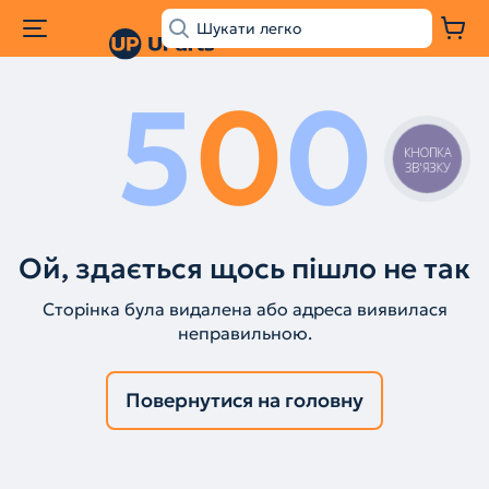
5
0
0
КНОПКА
ЗВ'ЯЗКУ
Ой, здається щось пішло не так
Сторінка була видалена або адреса виявилася
неправильною.
Повернутися на головну