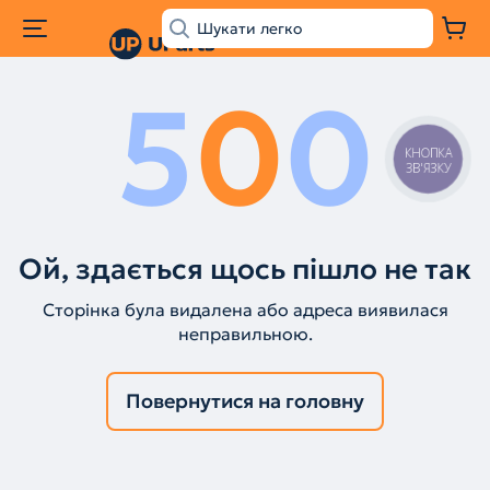
5
0
0
КНОПКА
ЗВ'ЯЗКУ
Ой, здається щось пішло не так
Сторінка була видалена або адреса виявилася
неправильною.
Повернутися на головну