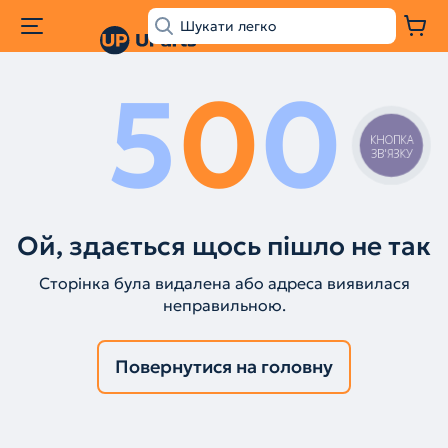
5
0
0
КНОПКА
ЗВ'ЯЗКУ
Ой, здається щось пішло не так
Сторінка була видалена або адреса виявилася
неправильною.
Повернутися на головну