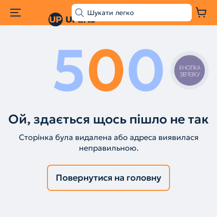
5
0
0
КНОПКА
ЗВ'ЯЗКУ
Ой, здається щось пішло не так
Сторінка була видалена або адреса виявилася
неправильною.
Повернутися на головну