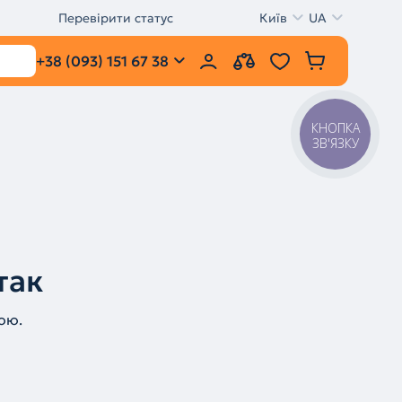
Перевірити статус
Київ
UA
+38 (093) 151 67 38
КНОПКА
ЗВ'ЯЗКУ
так
ою.