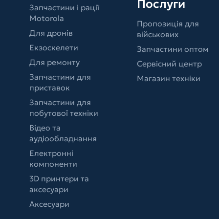
Послуги
Запчастини і рації
Motorola
Пропозиція для
Для дронів
військових
Екзоскелети
Запчастини оптом
Для ремонту
Сервісний центр
Запчастини для
Магазин техніки
приставок
Запчастини для
побутової техніки
Відео та
аудіообладнання
Електронні
компоненти
3D принтери та
аксесуари
Аксесуари