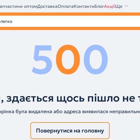
апчастини оптом
Доставка
Оплата
Контакти
Блог
Акції
Ще
5
0
0
, здається щось пішло не 
орінка була видалена або адреса виявилася неправильн
Повернутися на головну