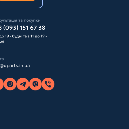
ультація та покупки
 (093) 151 67 38
до 19 - будні та з 11 до 19 -
дні
та
o@uparts.in.ua