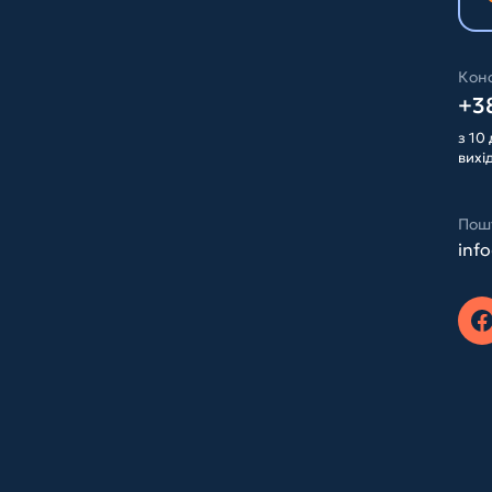
Конс
+38
з 10 
вихі
Пош
inf