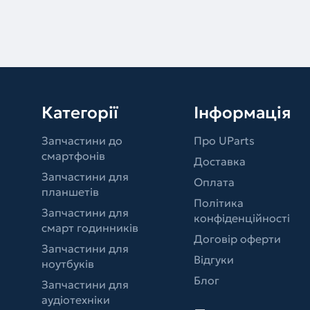
Категорії
Інформація
Запчастини до
Про UParts
смартфонів
Доставка
Запчастини для
Оплата
планшетів
Політика
Запчастини для
конфіденційності
смарт годинників
Договір оферти
Запчастини для
Відгуки
ноутбуків
Блог
Запчастини для
аудіотехніки