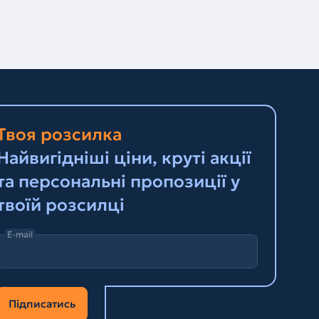
Твоя розсилка
Найвигідніші ціни, круті акції
та персональні пропозиції у
твоїй розсилці
E-mail
Підписатись