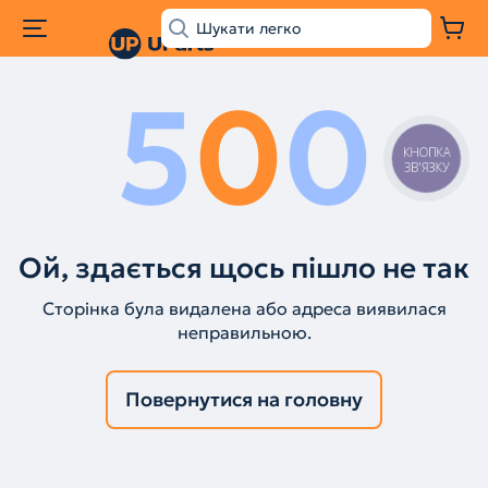
5
0
0
КНОПКА
ЗВ'ЯЗКУ
Ой, здається щось пішло не так
Сторінка була видалена або адреса виявилася
неправильною.
Повернутися на головну