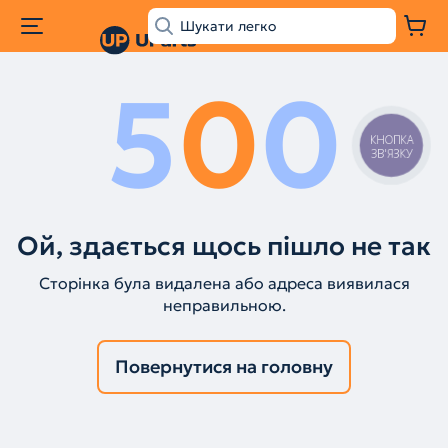
5
0
0
КНОПКА
ЗВ'ЯЗКУ
Ой, здається щось пішло не так
Сторінка була видалена або адреса виявилася
неправильною.
Повернутися на головну