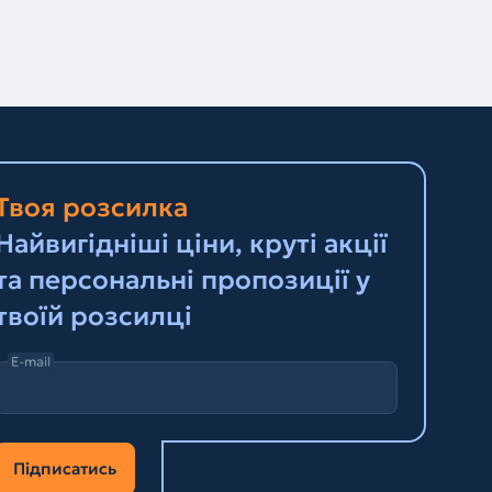
Твоя розсилка
Найвигідніші ціни, круті акції
та персональні пропозиції у
твоїй розсилці
E-mail
Підписатись