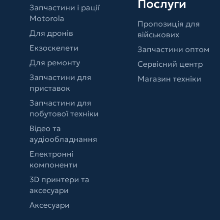
Послуги
Запчастини і рації
Motorola
Пропозиція для
Для дронів
військових
Екзоскелети
Запчастини оптом
Для ремонту
Сервісний центр
Запчастини для
Магазин техніки
приставок
Запчастини для
побутової техніки
Відео та
аудіообладнання
Електронні
компоненти
3D принтери та
аксесуари
Аксесуари