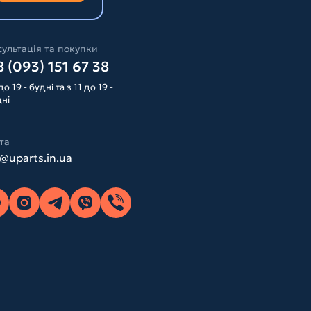
ультація та покупки
 (093) 151 67 38
до 19 - будні та з 11 до 19 -
дні
та
o@uparts.in.ua