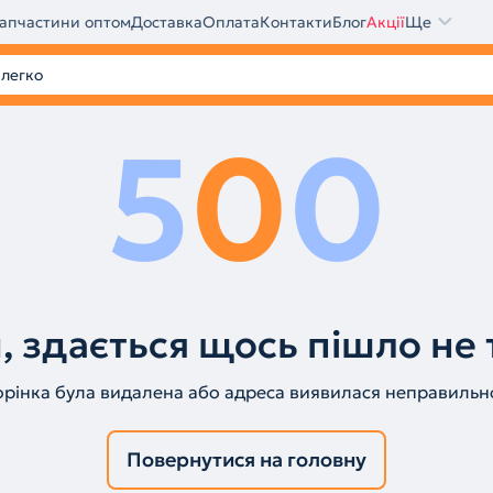
апчастини оптом
Доставка
Оплата
Контакти
Блог
Акції
Ще
5
0
0
, здається щось пішло не 
орінка була видалена або адреса виявилася неправильн
Повернутися на головну