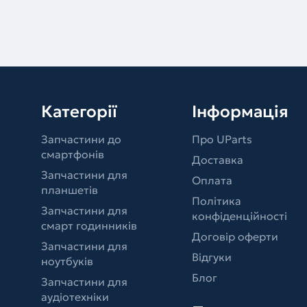
Категорії
Інформація
Запчастини до
Про UParts
смартфонів
Доставка
Запчастини для
Оплата
планшетів
Політика
Запчастини для
конфіденційності
смарт годинників
Договір оферти
Запчастини для
Відгуки
ноутбуків
Блог
Запчастини для
аудіотехніки