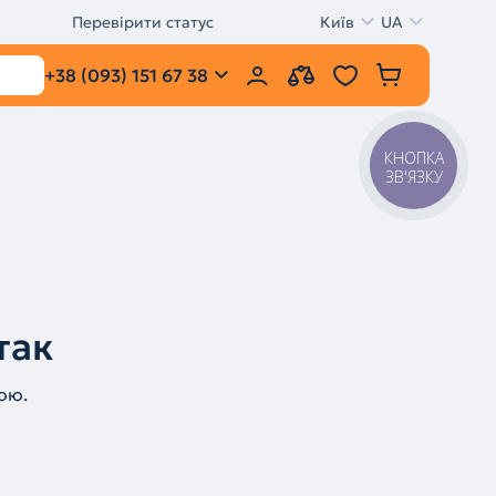
Перевірити статус
Київ
UA
+38 (093) 151 67 38
КНОПКА
ЗВ'ЯЗКУ
так
ою.