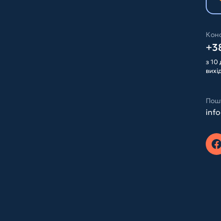
Конс
+38
з 10 
вихі
Пош
inf