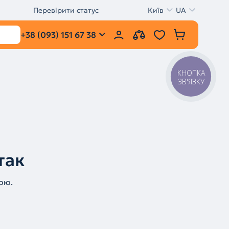
Перевірити статус
Київ
UA
+38 (093) 151 67 38
КНОПКА
ЗВ'ЯЗКУ
так
ою.