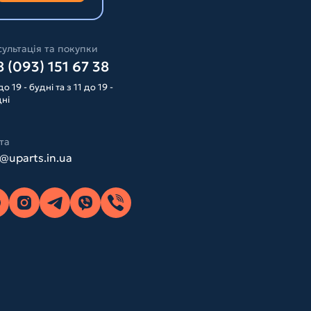
ультація та покупки
 (093) 151 67 38
до 19 - будні та з 11 до 19 -
дні
та
o@uparts.in.ua