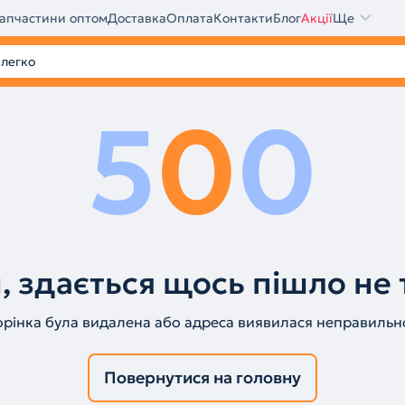
апчастини оптом
Доставка
Оплата
Контакти
Блог
Акції
Ще
5
0
0
, здається щось пішло не 
орінка була видалена або адреса виявилася неправильн
Повернутися на головну