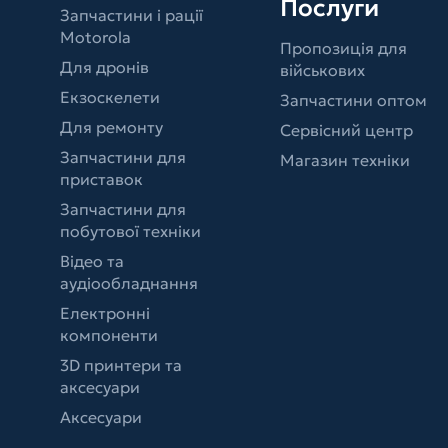
Послуги
Запчастини і рації
Motorola
Пропозиція для
Для дронів
військових
Екзоскелети
Запчастини оптом
Для ремонту
Сервісний центр
Запчастини для
Магазин техніки
приставок
Запчастини для
побутової техніки
Відео та
аудіообладнання
Електронні
компоненти
3D принтери та
аксесуари
Аксесуари