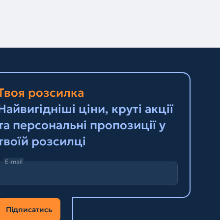
Твоя розсилка
Найвигідніші ціни, круті акції
та персональні пропозиції у
твоїй розсилці
E-mail
Підписатись