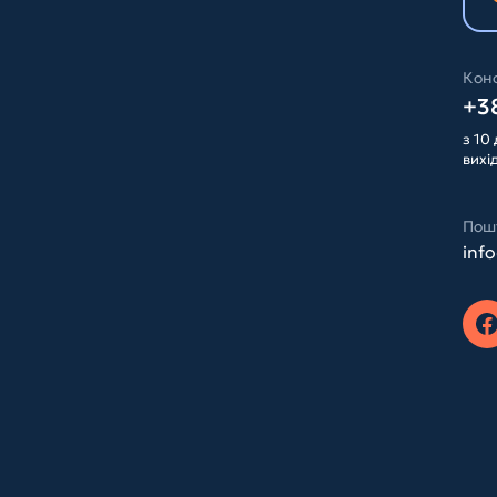
Конс
+38
з 10 
вихі
Пош
inf