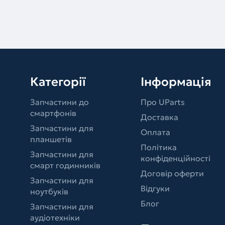
Категорії
Інформація
Запчастини до
Про UParts
смартфонів
Доставка
Запчастини для
Оплата
планшетів
Політика
Запчастини для
конфіденційності
смарт годинників
Договір оферти
Запчастини для
Відгуки
ноутбуків
Блог
Запчастини для
аудіотехніки