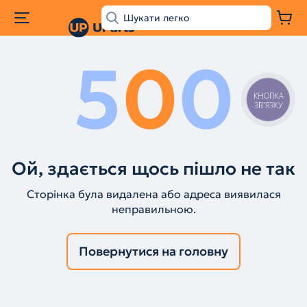
5
0
0
КНОПКА
ЗВ'ЯЗКУ
Ой, здається щось пішло не так
Сторінка була видалена або адреса виявилася
неправильною.
Повернутися на головну