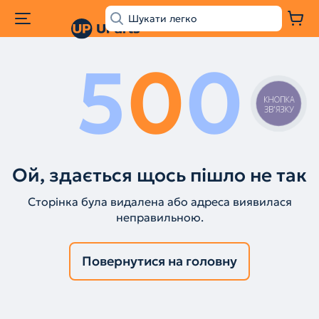
5
0
0
КНОПКА
ЗВ'ЯЗКУ
Ой, здається щось пішло не так
Сторінка була видалена або адреса виявилася
неправильною.
Повернутися на головну