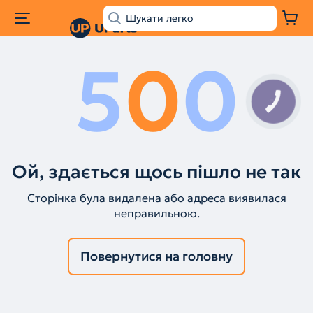
5
0
0
КНОПКА
ЗВ'ЯЗКУ
Ой, здається щось пішло не так
Сторінка була видалена або адреса виявилася
неправильною.
Повернутися на головну