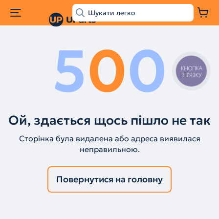
5
0
0
КНОПКА
ЗВ'ЯЗКУ
Ой, здається щось пішло не так
Сторінка була видалена або адреса виявилася
неправильною.
Повернутися на головну