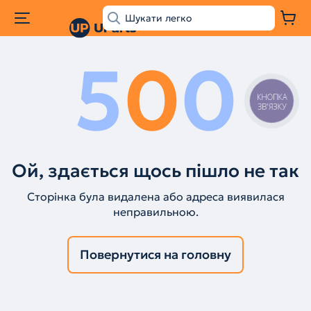
5
0
0
КНОПКА
ЗВ'ЯЗКУ
Ой, здається щось пішло не так
Сторінка була видалена або адреса виявилася
неправильною.
Повернутися на головну