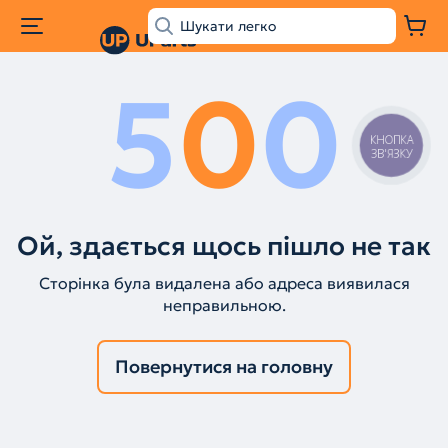
5
0
0
КНОПКА
ЗВ'ЯЗКУ
Ой, здається щось пішло не так
Сторінка була видалена або адреса виявилася
неправильною.
Повернутися на головну