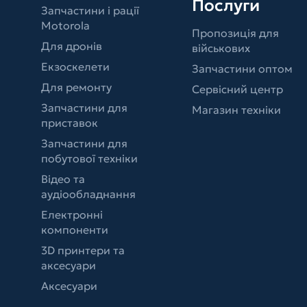
Послуги
Запчастини і рації
Motorola
Пропозиція для
Для дронів
військових
Екзоскелети
Запчастини оптом
Для ремонту
Сервісний центр
Запчастини для
Магазин техніки
приставок
Запчастини для
побутової техніки
Відео та
аудіообладнання
Електронні
компоненти
3D принтери та
аксесуари
Аксесуари