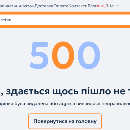
апчастини оптом
Доставка
Оплата
Контакти
Блог
Акції
Ще
5
0
0
, здається щось пішло не 
орінка була видалена або адреса виявилася неправильн
Повернутися на головну