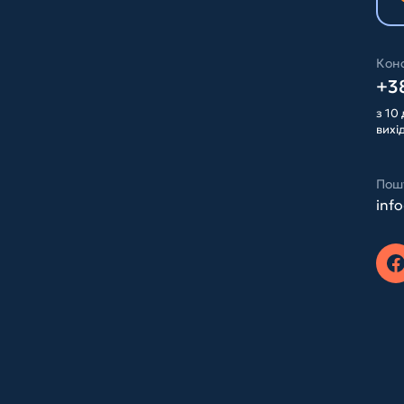
Конс
+38
з 10 
вихі
Пош
inf