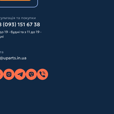
ультація та покупки
 (093) 151 67 38
до 19 - будні та з 11 до 19 -
дні
та
o@uparts.in.ua