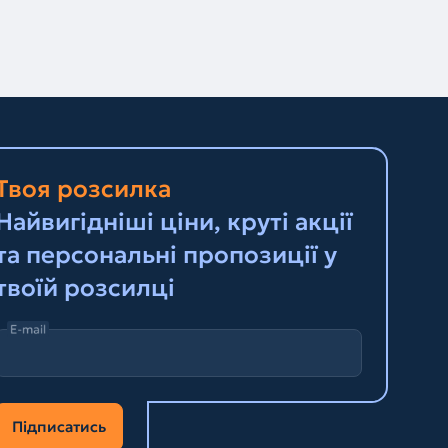
Твоя розсилка
Найвигідніші ціни, круті акції
та персональні пропозиції у
твоїй розсилці
E-mail
Підписатись