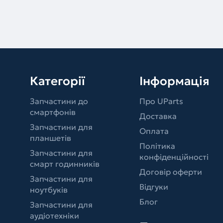
Категорії
Інформація
Запчастини до
Про UParts
смартфонів
Доставка
Запчастини для
Оплата
планшетів
Політика
Запчастини для
конфіденційності
смарт годинників
Договір оферти
Запчастини для
Відгуки
ноутбуків
Блог
Запчастини для
аудіотехніки