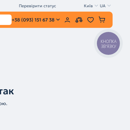
Перевірити статус
Київ
UA
+38 (093) 151 67 38
КНОПКА
ЗВ'ЯЗКУ
так
ою.